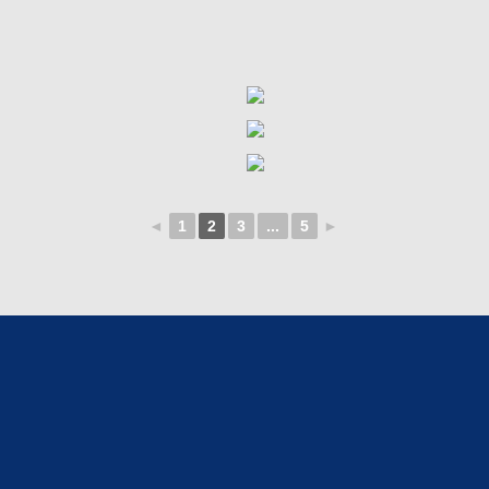
◄
1
2
3
...
5
►