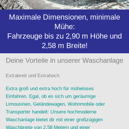
Maximale Dimensionen, minimale
Mühe:
Fahrzeuge bis zu 2,90 m Höhe und
2,58 m Breite!
Deine Vorteile in unserer Waschanlage
Extrabreit und Extrahoch
Extra groß und extra hoch für müheloses
Einfahren. Egal, ob es sich um geräumige
Limousinen, Geländewagen, Wohnmobile oder
Transporter handelt: Unsere hochmoderne
Waschanlage bietet dir mit einer großzügigen
Waschbreite von 2,58 Metern und einer