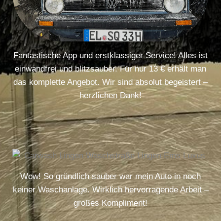
Fantastische App und erstklassiger Service! Alles ist
einwandfrei und blitzsauber. Für nur 13 € erhält man
das komplette Angebot. Wir sind absolut begeistert –
herzlichen Dank!
Wow! So gründlich sauber war mein Auto in noch
keiner Waschanlage. Wirklich hervorragende Arbeit –
großes Kompliment!