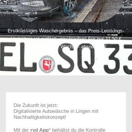
Erstklassiges Waschergebnis – das Preis-Leistungs-
Verhältnis ist einfach unschlagbar! Für nur 11,50 €
sogar inklusive Wachs – absolut top!
Die Zukunft ist jetzt:
Digitalisierte Autowäsche in Lingen mit
Nachhaltigkeitskonzept!
Mit der
ryd App
* behältst du die Kontrolle