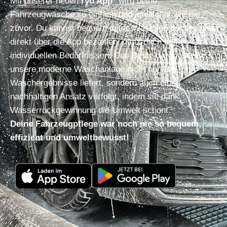
Mit unserer neuen
ryd App
* wird deine
Fahrzeugwäsche so einfach und intelligent wie nie
zuvor. Du kannst bequem deine Wäschen buchen und
direkt über die App bezahlen, ganz nach deinen
individuellen Bedürfnissen. Das Beste daran ist, dass
unsere moderne Waschanlage nicht nur Top-
Waschergebnisse liefert, sondern auch einen
nachhaltigen Ansatz verfolgt, indem sie dank
Wasserrückgewinnung die Umwelt schont.
Deine Fahrzeugpflege war noch nie so bequem,
effizient und umweltbewusst!